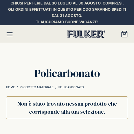
CHIUSI PER FERIE DAL 30 LUGLIO AL 30 AGOSTO, COMPRESI.
GLI ORDINI EFFETTUATI IN QUESTO PERIODO SARANNO SPEDITI
DAL 31 AGOSTO.
TI AUGURIAMO BUONE VACANZE!
Torna
Torna
Torna
Policarbonato
HER SPACE PEN
RE PENNE
ILL E INCHIOSTRI
HOME
/
PRODOTTO MATERIALE
/
POLICARBONATO
essori
ora
iostri Penne Stilografiche
Non è stato trovato nessun prodotto che
corrisponde alla tua selezione.
rican Style
an d’Ache
ll Penna a Sfera
et
umbus
ll Penne Roller