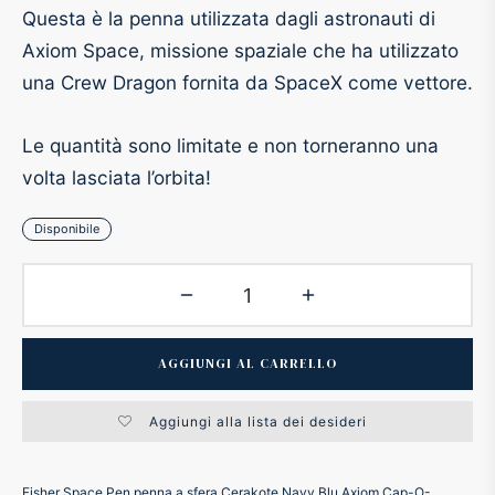
Questa è la penna utilizzata dagli astronauti di
ker
Axiom Space, missione spaziale che ha utilizzato
una Crew Dragon fornita da SpaceX come vettore.
kan
Le quantità sono limitate e non torneranno una
t
volta lasciata l’orbita!
ider
Disponibile
nfarina
dia
AGGIUNGI AL CARRELLO
ing
Aggiungi alla lista dei desideri
 Dupont
Fisher Space Pen penna a sfera Cerakote Navy Blu Axiom Cap-O-