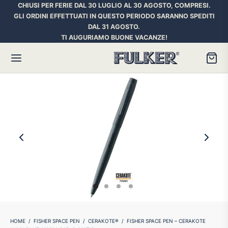
CHIUSI PER FERIE DAL 30 LUGLIO AL 30 AGOSTO, COMPRESI.
GLI ORDINI EFFETTUATI IN QUESTO PERIODO SARANNO SPEDITI
DAL 31 AGOSTO.
TI AUGURIAMO BUONE VACANZE!
Torna
Torna
Torna
HER SPACE PEN
RE PENNE
ILL E INCHIOSTRI
essori
ora
iostri Penne Stilografiche
rican Style
an d’Ache
ll Penna a Sfera
et
umbus
ll Penne Roller
HOME
/
FISHER SPACE PEN
/
CERAKOTE®
/
FISHER SPACE PEN – CERAKOTE