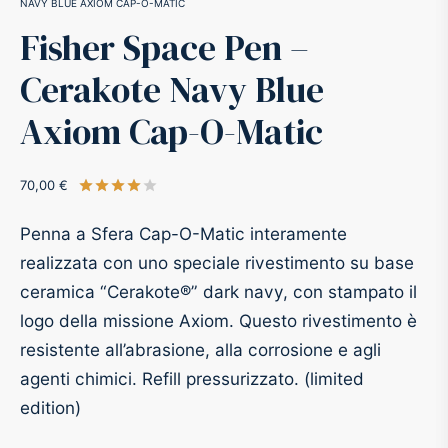
NAVY BLUE AXIOM CAP-O-MATIC
Fisher Space Pen –
-O-Matic
ss
Cerakote Navy Blue
akote®
a
Axiom Cap-O-Matic
pse
r-Castell
70,00
€
Valutato
su 5 su base di
1
recensioni
inal Astronaut Space Pen
erpen
Penna a Sfera Cap-O-Matic interamente
realizzata con uno speciale rivestimento su base
tle Space Pen
y
ceramica “Cerakote®” dark navy, con stampato il
logo della missione Axiom. Questo rivestimento è
ll pressurizzato
tblanc
resistente all’abrasione, alla corrosione e agli
tegrappa
agenti chimici. Refill pressurizzato. (limited
edition)
teverde