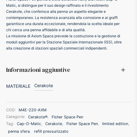
Matic, si distingue per il suo design raffinato e il rivestimento
ffer
Cerakote, che conferisce alla penna un aspetto elegante e
contemporaneo. La resistenza avanzata alla corrosione e ai graffi
garantisce una durata eccezionale, rendendola la scelta ideale per
ding A.G.
chi cerca una penna affidabile e di alta qualità.
La missione di Axiom Space prevede la costruzione e la gestione di
moduli aggiuntivi per la Stazione Spaziale Internazionale (ISS), oltre
ldi
alla creazione di stazioni spaziali commerciali indipendenti.
onti
Informazioni aggiuntive
erman
Cerakote
MATERIALE
re Marche
COD:
M4E-220-AXM
Categorie:
Cerakote®
,
Fisher Space Pen
Tag:
Cap-O-Matic
,
Cerakote
,
Fisher Space Pen
,
limited edition
,
penna sfera
,
refill pressurizzato