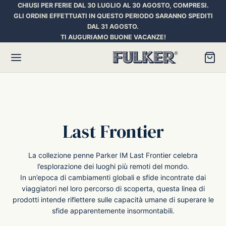
CHIUSI PER FERIE DAL 30 LUGLIO AL 30 AGOSTO, COMPRESI.
GLI ORDINI EFFETTUATI IN QUESTO PERIODO SARANNO SPEDITI
DAL 31 AGOSTO.
TI AUGURIAMO BUONE VACANZE!
Torna
Torna
Torna
Last Frontier
HER SPACE PEN
RE PENNE
ILL E INCHIOSTRI
La collezione penne Parker IM Last Frontier celebra
essori
ora
iostri Penne Stilografiche
l’esplorazione dei luoghi più remoti del mondo.
In un’epoca di cambiamenti globali e sfide incontrate dai
viaggiatori nel loro percorso di scoperta, questa linea di
rican Style
an d’Ache
ll Penna a Sfera
prodotti intende riflettere sulle capacità umane di superare le
sfide apparentemente insormontabili.
et
umbus
ll Penne Roller