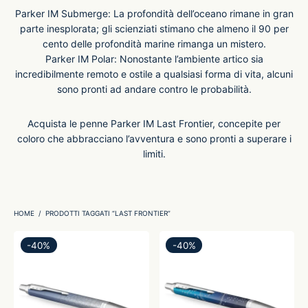
Parker IM Submerge: La profondità dell’oceano rimane in gran
parte inesplorata; gli scienziati stimano che almeno il 90 per
-O-Matic
ss
cento delle profondità marine rimanga un mistero.
Parker IM Polar: Nonostante l’ambiente artico sia
akote®
a
incredibilmente remoto e ostile a qualsiasi forma di vita, alcuni
sono pronti ad andare contro le probabilità.
pse
r-Castell
Acquista le penne Parker IM Last Frontier, concepite per
coloro che abbracciano l’avventura e sono pronti a superare i
inal Astronaut Space Pen
erpen
limiti.
tle Space Pen
y
HOME
/
PRODOTTI TAGGATI “LAST FRONTIER”
ll pressurizzato
tblanc
-
40
%
-
40
%
tegrappa
teverde