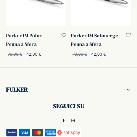
ker
kan
Parker IM Polar –
Parker IM Submerge –
Penna a Sfera
Penna a Sfera
t
Il
Il
Il
Il
70,00
€
42,00
€
70,00
€
42,00
€
prezzo
prezzo
prezzo
prezzo
ider
originale
attuale
originale
attuale
era:
è:
era:
è:
nfarina
70,00 €.
42,00 €.
70,00 €.
42,00 €.
FULKER
dia
SEGUICI SU
ing
 Dupont